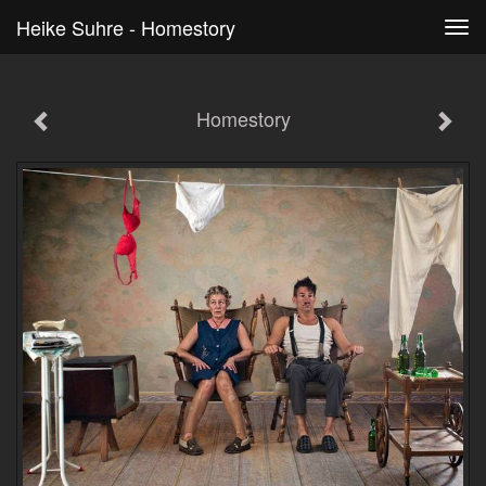
Heike Suhre - Homestory
Tog
navi
Homestory